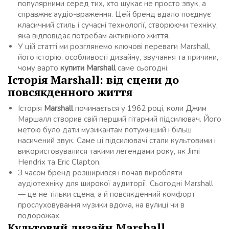
популярними серед тих, хто шукає не просто звук, а
справжнє аудіо-враження. Цей бренд вдало поєднує
класичний стиль і сучасні технології, створюючи техніку,
яка відповідає потребам активного життя.
У цій статті ми розглянемо ключові переваги Marshall,
його історію, особливості дизайну, звучання та причини,
чому варто
купити Marshall
саме сьогодні.
Історія Marshall: від сцени до
повсякденного життя
Історія
Marshall
починається у 1962 році, коли Джим
Маршалл створив свій перший гітарний підсилювач. Його
метою було дати музикантам потужніший і більш
насичений звук. Саме ці підсилювачі стали культовими і
використовувалися такими легендами року, як Jimi
Hendrix та Eric Clapton.
З часом бренд розширився і почав виробляти
аудіотехніку для широкої аудиторії. Сьогодні Marshall
— це не тільки сцена, а й повсякденний комфорт
прослуховування музики вдома, на вулиці чи в
подорожах.
Культовий дизайн Marshall