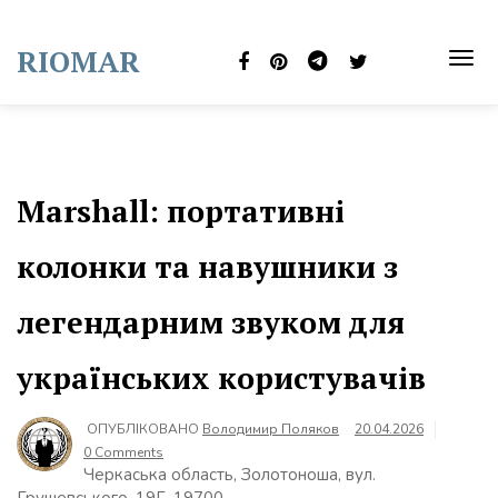
Skip
to
RIOMAR
content
TOG
NAVI
Marshall: портативні
колонки та навушники з
легендарним звуком для
українських користувачів
ОПУБЛІКОВАНО
Володимир Поляков
20.04.2026
0 Comments
Черкаська область, Золотоноша, вул.