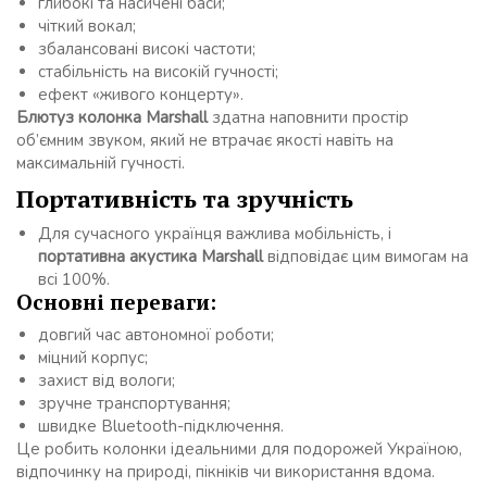
глибокі та насичені баси;
чіткий вокал;
збалансовані високі частоти;
стабільність на високій гучності;
ефект «живого концерту».
Блютуз колонка Marshall
здатна наповнити простір
об’ємним звуком, який не втрачає якості навіть на
максимальній гучності.
Портативність та зручність
Для сучасного українця важлива мобільність, і
портативна акустика Marshall
відповідає цим вимогам на
всі 100%.
Основні переваги:
довгий час автономної роботи;
міцний корпус;
захист від вологи;
зручне транспортування;
швидке Bluetooth-підключення.
Це робить колонки ідеальними для подорожей Україною,
відпочинку на природі, пікніків чи використання вдома.