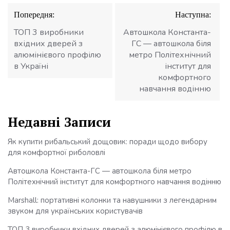
Навігація
Попередня:
Наступна:
записів
ТОП 3 виробники
Автошкола Константа-
вхідних дверей з
ГС — автошкола біля
алюмінієвого профілю
метро Політехнічний
в Україні
інститут для
комфортного
навчання водінню
Недавні Записи
Як купити рибальський дощовик: поради щодо вибору
для комфортної риболовлі
Автошкола Константа-ГС — автошкола біля метро
Політехнічний інститут для комфортного навчання водінню
Marshall: портативні колонки та навушники з легендарним
звуком для українських користувачів
ТОП 3 виробники вхідних дверей з алюмінієвого профілю в