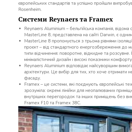
європейських стандартів та успішно пройшли випробуван
Rosenheim.
Системи Reynaers та Framex
Reynaers Aluminium – бельгійська компанія, відома с
MasterLine 8, представлена на сайті Darwin, є одним
MasterLine 8 пропонується з трьома рівнями ізоляц
проєкт – від стандартного енергозбереження до ма
типи відчинення: поворотне, відкидне та розсувне. 
мінімалістичний дизайн і високі показники комфорту
Reynaers Aluminium відповідає найсуворішим вимог
архітектури. Це вибір для тих, хто хоче отримати н
фасаду.
Framex – це системи, які поєднують європейські тех
зрозуміла: окремі лінійки для неопалюваних приміще
внутрішніх перегородок та інших приміщень без ви
Framex F10 та Framex 38C.