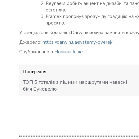
Reynaers робить акцент на дизайні та пан
естетика.
Framex пропонує зрозумілу градацію на «х
проєктів.
У спеціалістів компанії «Darwin» можна замовити кожн
Джерело:
https://darwin.ua/systemy-dverej/
.
Опубліковано в
Новини
,
Інше
Навігація
Попередня:
записів
ТОП 5 готелів з пішими маршрутами навесні
біля Буковелю