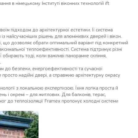
ня в німецькому Інституті віконних технологій ift
воїм підходом до архітектурної естетики. Її система
 із найсучасніших рішень для алюмінієвих дверей і вікон.
ії, що дозволяє обрати оптимальний варіант під конкретний
ксимальної теплоефективності. Система підтримує різні
Її обирають тоді, коли важливі панорамне скління,
.
ам до безпеки, енергоефективності та сучасної
е просто надійні двері, а справжню архітектурну окрасу
нології з локальною експертизою. Їхня логіка проста й
нь і окремі – для житлових. Для балконів, терас,
мог до теплоізоляції Framex пропонує холодні системи