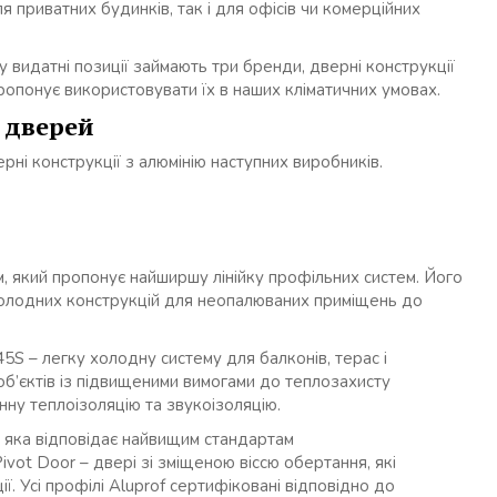
 приватних будинків, так і для офісів чи комерційних
 видатні позиції займають три бренди, дверні конструкції
ропонує використовувати їх в наших кліматичних умовах.
я дверей
ні конструкції з алюмінію наступних виробників.
м, який пропонує найширшу лінійку профільних систем. Його
 холодних конструкцій для неопалюваних приміщень до
5S – легку холодну систему для балконів, терас і
об’єктів із підвищеними вимогами до теплозахисту
ну теплоізоляцію та звукоізоляцію.
 яка відповідає найвищим стандартам
ot Door – двері зі зміщеною віссю обертання, які
. Усі профілі Aluprof сертифіковані відповідно до