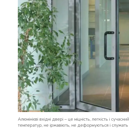
Алюмінієві вхідні двері – це міцність, легкість і сучас
температур, не іржавіють, не деформуються і служать