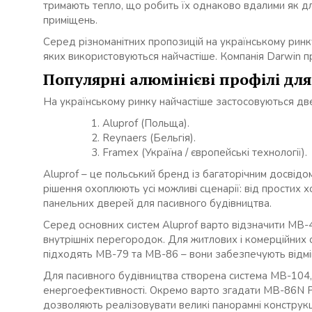
тримають тепло, що робить їх однаково вдалими як для
приміщень.
Серед різноманітних пропозицій на українському ринку
яких використовуються найчастіше. Компанія Darwin п
Популярні алюмінієві профілі дл
На українському ринку найчастіше застосовуються двер
Aluprof (Польща).
Reynaers (Бельгія).
Framex (Україна / європейські технології).
Aluprof – це польський бренд із багаторічним досвідо
рішення охоплюють усі можливі сценарії: від простих
панельних дверей для пасивного будівництва.
Серед основних систем Aluprof варто відзначити MB-4
внутрішніх перегородок. Для житлових і комерційних 
підходять MB-79 та MB-86 – вони забезпечують відмін
Для пасивного будівництва створена система MB-104,
енергоефективності. Окремо варто згадати MB-86N Piv
дозволяють реалізовувати великі панорамні конструкції